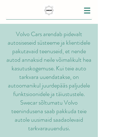
Volvo Cars arendab pidevalt
autosiseseid süsteeme ja klientidele
pakutavaid teenuseid, et nende
autod annaksid neile võimalikult hea
kasutuskogemuse. Kui teie auto
tarkvara uuendatakse, on
autoomanikul juurdepääs paljudele
funktsioonidele ja täiustustele.
Swecar sõltumatu Volvo
teenindusena saab pakkuda teie
autole uusimaid saadaolevaid
tarkvarauuendusi.